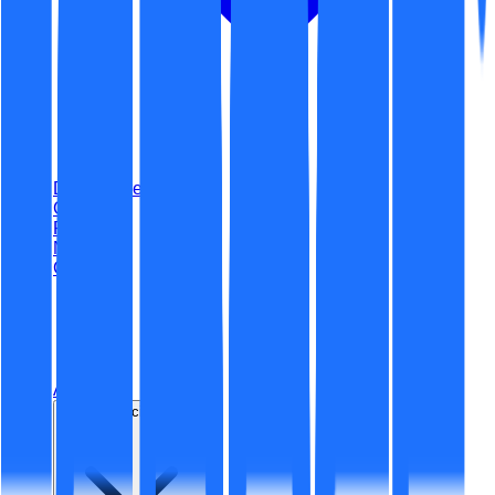
Digitalizare
Certificări
Portofoliu
Noutăți
Contact
ro
Acasă
Securitate cibernetică