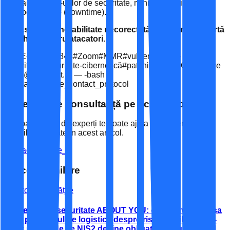
aplicarea patch-urilor de securitate, minimizând timpul de
indisponibilitate (downtime).
Nu lăsați o vulnerabilitate necorectată să devină o poartă
deschisă pentru atacatori.
#
CVE-2026-22844
#
Zoom
#
MMR
#
vulnerabilitate-
securitate
#
securitate-cibernetică
#
patching
#
DNSC
#
mitigare
office@espaceit.ro — -bash
$ initiate_secure_contact_protocol
Ai nevoie de consultanță pe acest subiect?
Echipa noastră de experți te poate ajuta să implementezi
soluțiile discutate în acest articol.
Contactează-ne
_
Articole similare
Vezi toate noutățile
Incidentul de securitate ABOUT YOU: ce ne învață breșa
de la partenerul de logistică despre riscul terților (third-
party risk) și de ce NIS2 devine obligatoriu, nu opțional