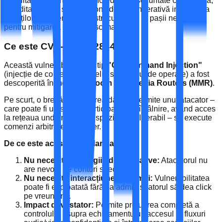
În calitate de partener de încredere în securitate cibernetică,
acreditat DNSC și ADR, considerăm imperativă informarea
clienților și partenerilor noștri cu privire la pașii necesari
pentru mitigarea acestui risc major.
Ce este CVE-2026-22844?
Această vulnerabilitate de tip
"OS Command Injection"
(injecție de comenzi la nivelul sistemului de operare) a fost
descoperită în modulele
Zoom Multimedia Routers (MMR)
.
Pe scurt, o breșă în validarea datelor permite unui atacator –
care poate fi un simplu participant la o întâlnire, având acces
la rețeaua unde rulează dispozitivul vulnerabil – să execute
comenzi arbitrare pe server.
De ce este acest lucru alarmant?
Nu necesită privilegii administrative:
Atacatorul nu
are nevoie de conturi speciale.
Nu necesită interacțiunea victimei:
Vulnerabilitatea
poate fi exploatată fără ca administratorul să dea click
pe vreun link.
Impact devastator:
Permite preluarea completă a
controlului asupra echipamentului, accesul la fluxuri