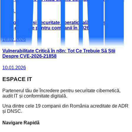
07.08.2026
Conformitate și securitate operațională: AML și NIS2,
teme esențiale pentru companii în 2026
18.02.2026
Vulnerabilitate Critică în n8n: Tot Ce Trebuie Să Știi
Despre CVE-2026-21858
10.01.2026
ESPACE
IT
Partenerul tău de încredere pentru securitate cibernetică,
audit IT și conformitate digitală.
Una dintre cele 19 companii din România acreditate de ADR
și DNSC.
Navigare Rapidă