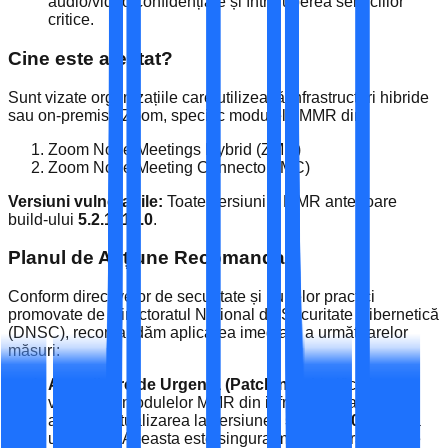
audio/video confidențiale și întreruperea serviciilor
critice.
Cine este afectat?
Sunt vizate organizațiile care utilizează infrastructuri hibride
sau on-premise Zoom, specific modulele MMR din:
Zoom Node Meetings Hybrid (ZMH)
Zoom Node Meeting Connector (MC)
Versiuni vulnerabile:
Toate versiunile MMR anterioare
build-ului
5.2.1716.0
.
Planul de Acțiune Recomandat
Conform directivelor de securitate și bunelor practici
promovate de Directoratul Național de Securitate Cibernetică
(DNSC), recomandăm aplicarea imediată a următoarelor
măsuri:
Actualizare de Urgență (Patching):
Verificați
versiunea modulelor MMR din infrastructura dvs. și
aplicați actualizarea la versiunea
5.2.1716.0
sau una
ulterioară. Aceasta este singura metodă garantată de