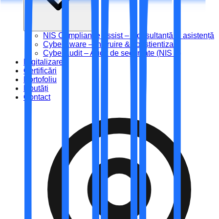
NIS Compliance Assist – Consultanță și asistență
CyberAware – Instruire & conștientizare
CyberAudit – Audit de securitate (NIS 2)
Digitalizare
Certificări
Portofoliu
Noutăți
Contact