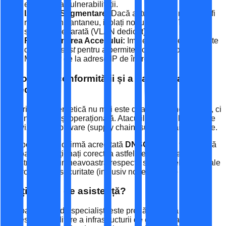
eliminare a vulnerabilității.
Izolare și Segmentare:
Dacă actualizarea nu poate fi
realizată instantaneu, izolați nodurile MMR într-o
subrețea separată (VLAN dedicat).
Restricționarea Accesului:
Implementați reguli stricte
de tip
whitelist
pentru a permite accesul la porturile
MMR doar de la adrese IP de încredere.
Importanța conformității și a parteneriatelor
acreditate
Securitatea cibernetică nu mai este doar o opțiune tehnică, ci
o cerință legală și operațională. Atacurile asupra lanțului de
aprovizionare software (supply chain) sunt tot mai frecvente.
Colaborarea cu o firmă acreditată
DNSC
și
ADR
vă asigură
nu doar că reacționați corect la astfel de alerte, dar și că
infrastructura dumneavoastră respectă standardele naționale
și europene de securitate (inclusiv noile directive NIS2).
Aveți nevoie de asistență?
Echipa noastră de specialiști este pregătită să vă asiste în
procesul de auditare a infrastructurii de comunicații și în