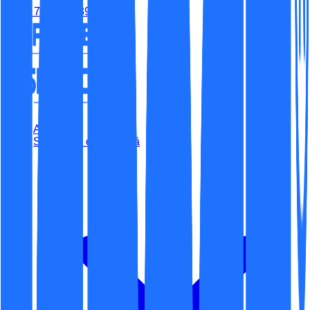
(+40) 779-315-395
Acasă
Securitate cibernetică