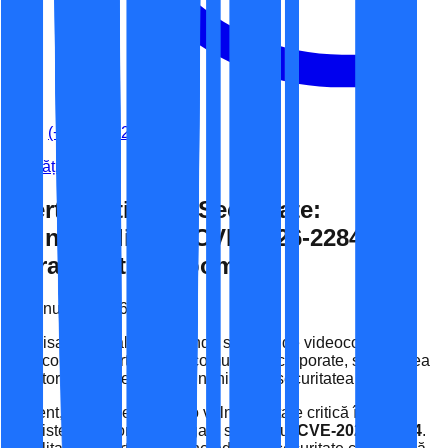
(+40) 741-262-060
Noutăți
Alertă Critică de Securitate:
Vulnerabilitatea CVE-2026-22844 în
Infrastructura Zoom
28 ianuarie 2026
În peisajul digital actual, unde soluțiile de videoconferință
sunt coloana vertebrală a comunicării corporate, securitatea
acestor platforme devine sinonimă cu securitatea afacerii.
Recent, a fost identificată o vulnerabilitate critică în
ecosistemul Zoom, catalogată sub codul
CVE-2026-22844
.