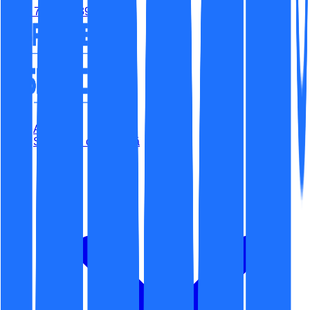
(+40) 779-315-395
Acasă
Securitate cibernetică