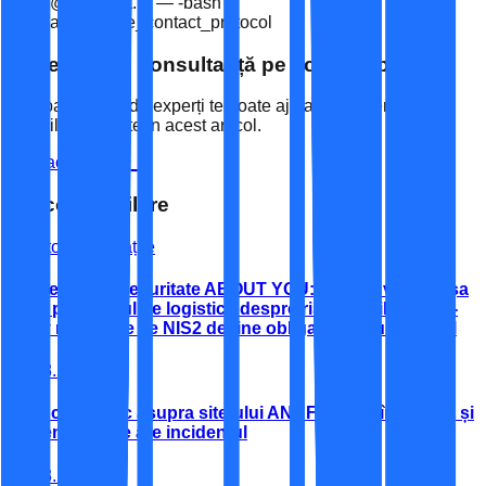
office@espaceit.ro — -bash
$ initiate_secure_contact_protocol
Ai nevoie de consultanță pe acest subiect?
Echipa noastră de experți te poate ajuta să implementezi
soluțiile discutate în acest articol.
Contactează-ne
_
Articole similare
Vezi toate noutățile
Incidentul de securitate ABOUT YOU: ce ne învață breșa
de la partenerul de logistică despre riscul terților (third-
party risk) și de ce NIS2 devine obligatoriu, nu opțional
07.08.2026
Atac cibernetic asupra site-ului ANAF: ce s-a întâmplat și
ce semnificație are incidentul
13.03.2026