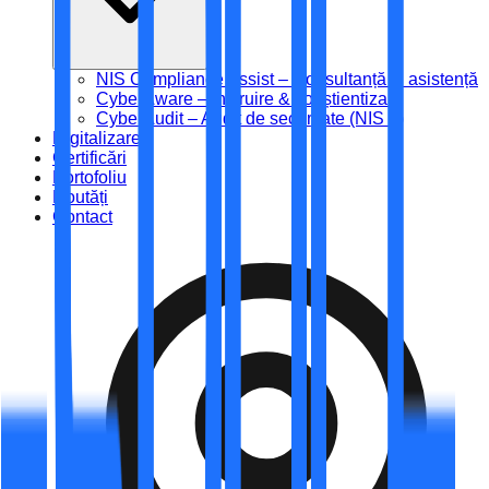
NIS Compliance Assist – Consultanță și asistență
CyberAware – Instruire & conștientizare
CyberAudit – Audit de securitate (NIS 2)
Digitalizare
Certificări
Portofoliu
Noutăți
Contact