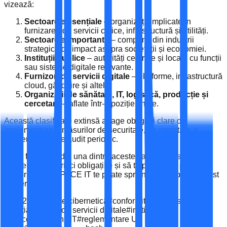
vizează:
Sectoarele esențiale
– organizații implicate în
furnizarea de servicii critice, infrastructură și utilități.
Sectoarele importante
– companii din industrii
strategice cu impact asupra societății și economiei.
Instituții publice
– autorități centrale și locale cu funcții
sau sisteme digitale relevante.
Furnizori de servicii digitale
– platforme, infrastructură
cloud, găzduire și altele.
Organizații de sănătate, IT, logistică, producție și
cercetare
– aflate într-o poziție cheie.
Această clasificare extinsă atrage obligații clare de
implementare a măsurilor de securitate, de raportare a
incidentelor și de audit periodic.
Dacă faci parte din una dintre aceste categorii, este
momentul să verifici obligațiile și să te pregătești pentru
conformare. ESPACE IT te poate sprijini pas cu pas în acest
demers.
#
NIS2
#
securitate cibernetică
#
conformitate
#
infrastructuri
esențiale
#
furnizori servicii digitale
#
instituții
publice
#
companii IT
#
reglementare UE