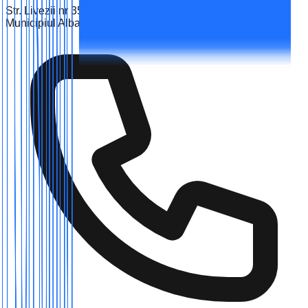
Str. Livezii nr 35A
Municipiul Alba, Jud. Alba