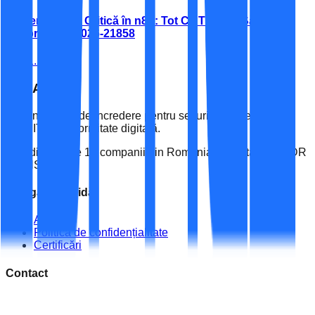
Vulnerabilitate Critică în n8n: Tot Ce Trebuie Să Știi
Despre CVE-2026-21858
10.01.2026
ESPACE
IT
Partenerul tău de încredere pentru securitate cibernetică,
audit IT și conformitate digitală.
Una dintre cele 19 companii din România acreditate de ADR
și DNSC.
Navigare Rapidă
Acasă
Politica de confidențialitate
Certificări
Contact