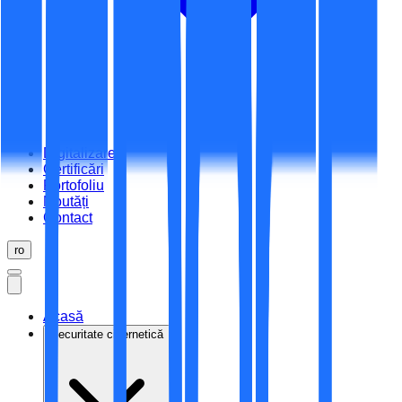
Digitalizare
Certificări
Portofoliu
Noutăți
Contact
ro
Acasă
Securitate cibernetică