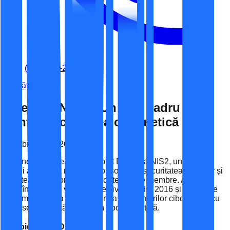
(+40) 741-262-060
Noutăți
Directiva NIS2 – Un nou cadru UE
pentru securitatea cibernetică
13 februarie 2026
Uniunea Europeană a adoptat Directiva NIS2, un set de
reguli actualizat menit să consolideze securitatea rețelelor și
a sistemelor informatice în toate statele membre. Această
lege înlocuiește vechea directivă NIS din 2016 și răspunde
la complexitatea tot mai mare a amenințărilor cibernetice cu
care se confruntă Europa în epoca digitală.
🛡️ Obiectivele Directivei