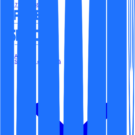
(+40) 779-315-395
Acasă
Securitate cibernetică