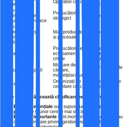
13
Operatori critici
deșeurilor
servicii
Producția și
Producători
14
distribuția de
Distribuitori
strategici
substanțe chimice
Producția,
procesarea și
Mari producători
Distribuitori și
15
distribuția
și procesatori
lanțuri logistice
alimentelor
Producători de
Producători
16
Fabricarea
echipamente
industriali
critice
relevanți
Motoare de
Platforme digitale
17
Furnizori digitali
căutare,
mari
marketplace-uri
Organizații de
Institute și centre
18
Cercetare
cercetare critice
private
📌 Ce înseamnă această clasificare pentru companii
Entitățile esențiale
sunt supuse unei
supravegheri
proactive
și unor cerințe mai stricte.
Entitățile importante
sunt monitorizate
reactiv
, dar au
obligații similare privind gestionarea riscurilor și
raportarea incidentelor.