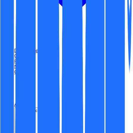
Digitalizare
Certificări
Portofoliu
Noutăți
Contact
ro
Acasă
Securitate cibernetică