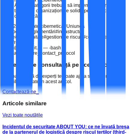
Ambele categorii trebuie să implementeze măsuri
tehnice și organizaționale solide pentru securitatea
cibernetică.
#
NIS2
#
securitate cibernetică
#
Uniunea
Europeană
#
reglementări
#
infrastructuri
critice
#
conformitate
#
gestionare riscuri
#
cooperare
transfrontalieră
office@espaceit.ro — -bash
$ initiate_secure_contact_protocol
Ai nevoie de consultanță pe acest subiect?
Echipa noastră de experți te poate ajuta să implementezi
soluțiile discutate în acest articol.
Contactează-ne
_
Articole similare
Vezi toate noutățile
Incidentul de securitate ABOUT YOU: ce ne învață breșa
de la partenerul de logistică despre riscul terților (third-