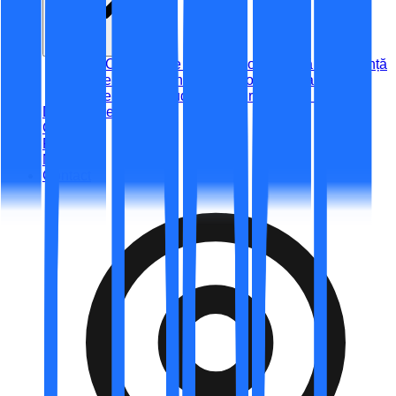
NIS Compliance Assist – Consultanță și asistență
CyberAware – Instruire & conștientizare
CyberAudit – Audit de securitate (NIS 2)
Digitalizare
Certificări
Portofoliu
Noutăți
Contact