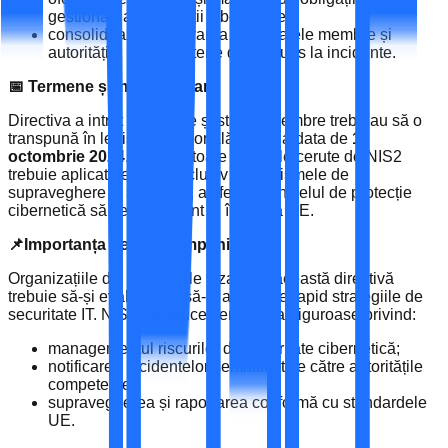
gestionarea securității cibernetice;
consolidează cooperarea între statele membre și
autoritățile UE în materie de răspuns la incidente.
📅 Termene și implementare
Directiva a intrat în vigoare și statele membre trebuiau să o
transpună în legislația națională până la data de
17
octombrie 2024
. Ulterior, toate măsurile cerute de NIS2
trebuie aplicate efectiv, inclusiv mecanismele de
supraveghere și sancțiuni, astfel încât nivelul de protecție
cibernetică să fie consistent în întreaga UE.
📌Importanța pentru companii
Organizațiile din sectoarele vizate de această directivă
trebuie să-și evalueze și să-și adapteze rapid strategiile de
securitate IT. NIS2 introduce cerințe mai riguroase privind:
managementul riscurilor de securitate cibernetică;
notificarea incidentelor semnificative către autoritățile
competente;
supravegherea și raportarea conformă cu standardele
UE.