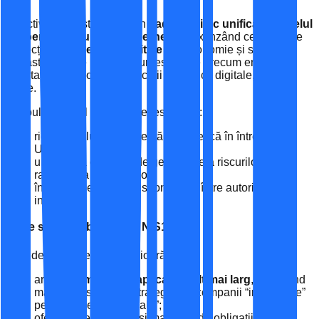
Directiva NIS2 stabilește un
cadrul juridic unificat la nivelul
UE pentru securitatea cibernetică
, extinzând cerințele de
protecție la
18 sectoare critice
din economie și societate.
Aceasta include infrastructuri esențiale precum energie,
sănătate, transport, comunicații și servicii digitale, printre
altele.
Scopul principal al Directivei este de a:
ridica nivelul de reziliență cibernetică în întreaga
Uniune;
uniformiza cerințele de gestionare a riscurilor și de
raportare a incidentelor;
întări cooperarea transfrontalieră între autorități și
instituții.
📊 Ce se schimbă față de NIS1?
Față de versiunea sa anterioară, NIS2:
are un
domeniu de aplicare mult mai larg
, incluzând
mai multe sectoare strategice și companii “importante”
pe lângă cele “esențiale”;
oferă un set mai clar și mai strict de obligații pentru