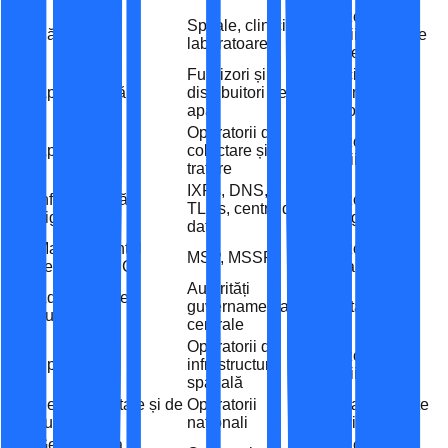
Furnizori IT și
Spitale, clinici,
5
Sănătate
servicii medicale
laboratoare
digitale
Furnizori și
Servicii de
6
Apă potabilă
distribuitori de
mentenanță și
apă
monitorizare
Operatorii de
Furnizori de
7
Apă uzată
colectare și
servicii tehnice
tratare
IXPs, DNS,
Infrastructură
Furnizori de
8
TLDs, centre de
digitală
hosting și cloud
date
Managementul
Furnizori IT
9
MSP, MSSP
serviciilor TIC
specializați
Autorități
Administrație
10
guvernamentale
Autorități locale
publică
centrale
Operatorii de
Furnizori de
11
Spațiu
infrastructură
servicii conexe
spațială
Servicii poștale și de
Operatorii
Companii private
12
curierat
naționali
de curierat
Gestionarea
Furnizori de