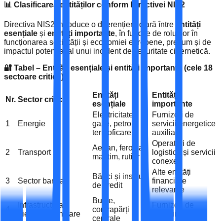
📊 Clasificarea entităților conform Directivei NIS2
Directiva NIS2 introduce o diferențiere clară între
entități
esențiale
și
entități importante
, în funcție de rolul lor în
funcționarea societății și economiei europene, precum și de
impactul potențial al unui incident de securitate cibernetică.
🔐 Tabel – Entități esențiale și entități importante (cele 18
sectoare critice)
Entități
Entități
Nr.
Sector critic
esențiale
importante
Electricitate,
Furnizori de
1
Energie
gaze, petrol,
servicii energetice
termoficare
auxiliare
Operatori de
Aerian, feroviar,
2
Transport
logistică și servicii
maritim, rutier
conexe
Alte entități
Bănci și instituții
3
Sector bancar
financiare
de credit
relevante
Burse,
Infrastructura
Furnizori de
4
contrapărți
piețelor financiare
servicii suport
centrale