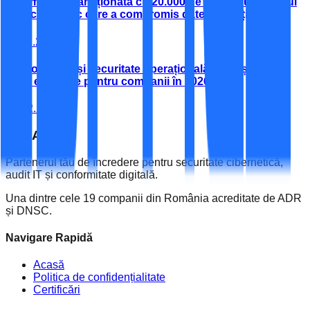
O companie sancționată cu 20.000 de euro în urma unui
atac cibernetic care a compromis datele clienților
11.12.2025
Conformitate și securitate operațională: AML și NIS2,
teme esențiale pentru companii în 2026
18.02.2026
ESPACE
IT
Partenerul tău de încredere pentru securitate cibernetică,
audit IT și conformitate digitală.
Una dintre cele 19 companii din România acreditate de ADR
și DNSC.
Navigare Rapidă
Acasă
Politica de confidențialitate
Certificări