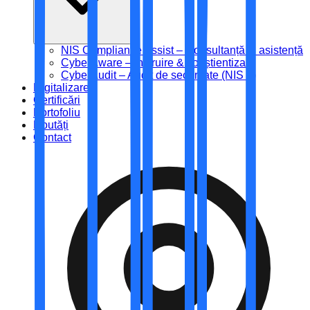
NIS Compliance Assist – Consultanță și asistență
CyberAware – Instruire & conștientizare
CyberAudit – Audit de securitate (NIS 2)
Digitalizare
Certificări
Portofoliu
Noutăți
Contact