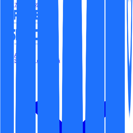
(+40) 779-315-395
Acasă
Securitate cibernetică