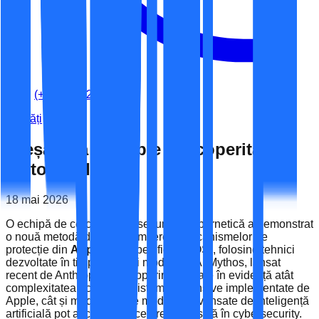
(+40) 741-262-060
Noutăți
Breșă rară în Apple descoperită cu
ajutorul AI
18 mai 2026
O echipă de cercetători în securitate cibernetică a demonstrat
o nouă metodă de compromitere a mecanismelor de
protecție din
Apple
(mai specific macOS), folosind tehnici
dezvoltate în timpul testării modelului AI Mythos, lansat
recent de Anthropic. Descoperirea scoate în evidență atât
complexitatea actualelor sisteme defensive implementate de
Apple, cât și modul în care modelele avansate de inteligență
artificială pot accelera cercetarea ofensivă în cybersecurity.