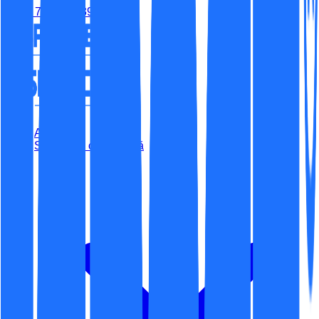
(+40) 779-315-395
Acasă
Securitate cibernetică