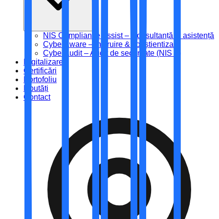
NIS Compliance Assist – Consultanță și asistență
CyberAware – Instruire & conștientizare
CyberAudit – Audit de securitate (NIS 2)
Digitalizare
Certificări
Portofoliu
Noutăți
Contact