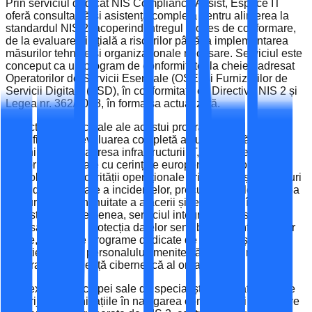
Prin serviciul dedicat NIS Compliance Assist, Espace IT
oferă consultanță și asistență completă pentru alinierea la
standardul NIS 2, acoperind întregul proces de conformare,
de la evaluarea inițială a riscurilor până la implementarea
măsurilor tehnice și organizaționale necesare. Serviciul este
conceput ca un program de conformitate „la cheie”, adresat
Operatorilor de Servicii Esențiale (OSE) și Furnizorilor de
Servicii Digitale (FSD), în conformitate cu Directiva NIS 2 și
Legea nr. 362/2018, în forma sa actualizată.
Obiectivele principale ale acestui program includ
identificarea și evaluarea completă a vulnerabilităților și
amenințărilor la adresa infrastructurii IT, asigurarea
conformității legale cu cerințele europene și naționale,
consolidarea securității operaționale prin politici și proceduri
clare de gestionare a incidentelor, precum și implementarea
planurilor de continuitate a afacerii și recuperare în caz de
dezastru. De asemenea, serviciul integrează măsuri
avansate pentru protecția datelor sensibile și a informațiilor
critice, alături de programe dedicate de instruire și
conștientizare a personalului, menite să crească nivelul
general de reziliență cibernetică al organizației.
Prin expertiza echipei sale de specialiști acreditați, Espace
IT sprijină organizațiile în navigarea complexității legislative