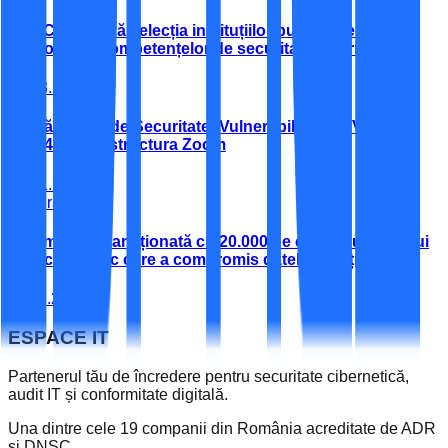
DNSC lansează selecția instituțiilor publice pentru
dezvoltarea competențelor de securitate cibernetică
27.03.2026
Alertă Critică de Securitate: Vulnerabilitatea CVE-2026-
22844 în Infrastructura Zoom
28.01.2026
General
O companie sancționată cu 20.000 de euro în urma unui
atac cibernetic care a compromis datele clienților
11.12.2025
ESPACE
IT
Partenerul tău de încredere pentru securitate cibernetică,
audit IT și conformitate digitală.
Una dintre cele 19 companii din România acreditate de ADR
și DNSC.