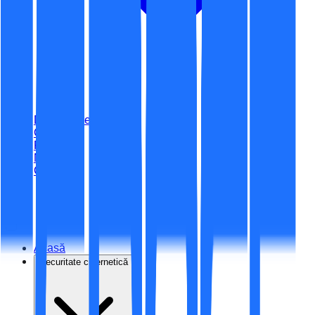
Digitalizare
Certificări
Portofoliu
Noutăți
Contact
ro
Acasă
Securitate cibernetică