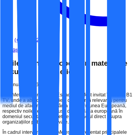
(+40) 741-262-060
Noutăți
Noile cerințe europene în materie de
securitate cibernetică
09 ianuarie 2026
Alin Meteșan, fondator al Espace IT, a fost invitat în cadrul B1
TV, unde a abordat un subiect de maximă relevanță pentru
mediul de afaceri din România și din Uniunea Europeană,
respectiv noile cerințe impuse de legislația europeană în
domeniul securității cibernetice și impactul direct asupra
organizațiilor publice și private.
În cadrul intervenției, Alin Meteșan a prezentat principalele