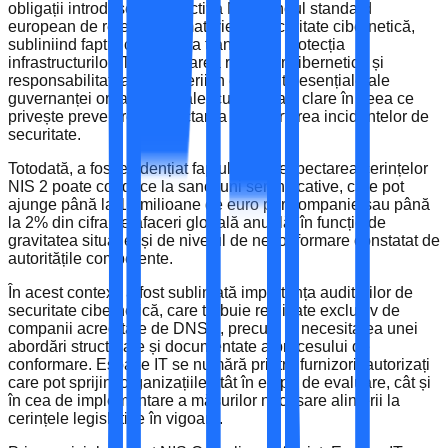
obligații introduse de Directiva NIS 2, noul standard
european de referință în materie de securitate cibernetică,
subliniind faptul că aceasta transformă protecția
infrastructurilor IT, gestionarea riscurilor cibernetice și
responsabilitatea conducerii în elemente esențiale ale
guvernanței organizaționale, cu implicații clare în ceea ce
privește prevenirea, detectarea și raportarea incidentelor de
securitate.
Totodată, a fost evidențiat faptul că nerespectarea cerințelor
NIS 2 poate conduce la sancțiuni semnificative, care pot
ajunge până la 10 milioane de euro per companie sau până
la 2% din cifra de afaceri globală anuală, în funcție de
gravitatea situației și de nivelul de neconformare constatat de
autoritățile competente.
În acest context, a fost subliniată importanța auditărilor de
securitate cibernetică, care trebuie realizate exclusiv de
companii acreditate de DNSC, precum și necesitatea unei
abordări structurate și documentate a procesului de
conformare. Espace IT se numără printre furnizorii autorizați
care pot sprijini organizațiile atât în etapa de evaluare, cât și
în cea de implementare a măsurilor necesare alinierii la
cerințele legislative în vigoare.