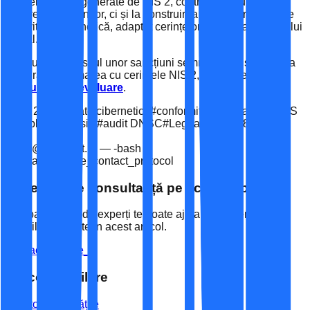
și operaționale generate de NIS 2, contribuind nu doar la
evitarea sancțiunilor, ci și la construirea unui cadru solid de
securitate cibernetică, adaptat cerințelor actuale ale mediului
digital.
Pentru a evita riscul unor sancțiuni semnificative și pentru a
asigura conformarea cu cerințele NIS 2, completează
formularul de evaluare
.
#
NIS 2
#
securitate cibernetică
#
conformitate
#
Espace IT
#
NIS
Compliance Assist
#
audit DNSC
#
Legea 362/2018
#
OSE &
FSD
office@espaceit.ro — -bash
$ initiate_secure_contact_protocol
Ai nevoie de consultanță pe acest subiect?
Echipa noastră de experți te poate ajuta să implementezi
soluțiile discutate în acest articol.
Contactează-ne
_
Articole similare
Vezi toate noutățile